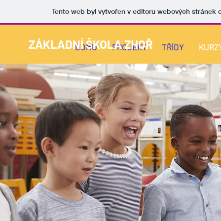
Tento web byl vytvořen v editoru webových stránek
ZÁKLADNÍ ŠKOLA ZHOŘ
DOMŮ
PROJEKT
TŘÍDY
KURZ